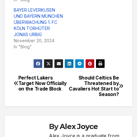
BAYER LEVERKUSEN
UND BAYERN MÜNCHEN
ÜBERWACHUNG 1. FC
KÖLN TORHÜTER
JONAS URBIG
November 20, 2024
In "Blog"
Perfect Lakers
Should Celtics Be
Post
Target Now Officially
Threatened by
on the Trade Block
Cavaliers Hot Start to
navigation
Season?
By
Alex Joyce
Alex Joyce is a graduate from