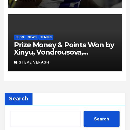
BLOG
NEWS
TENNIS
Prize Money & Points Won by
Xinyu, Vondrousova,
Sabalenka, Gauff & Co at
STEVE VERASH
Berlin Tennis Open 2024
Grass, Grit, and Glory: Berlin
Delivers Fireworks Ahead of
Wimbledon
Search
Search