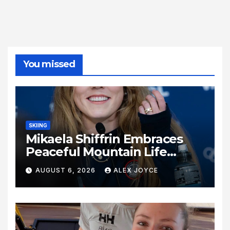
You missed
SKIING
Mikaela Shiffrin Embraces
Peaceful Mountain Life
Following Historic Winter
AUGUST 6, 2026
ALEX JOYCE
Olympic Journey