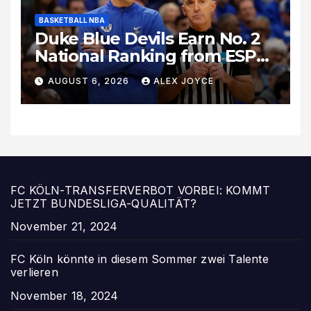
BASKETBALL NBA
Duke Blue Devils Earn No. 2
National Ranking from ESPN
Insider Ahead of High-Stakes
AUGUST 6, 2026
ALEX JOYCE
Season
FC KÖLN-TRANSFERVERBOT VORBEI: KOMMT
JETZT BUNDESLIGA-QUALITÄT?
Date
November 21, 2024
FC Köln könnte in diesem Sommer zwei Talente
verlieren
Date
November 18, 2024