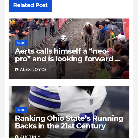
Related Post
BLOG
Aerts calls himself a “neo-
pro” and is looking forward to
taking on “those two rascals,”
ALEX JOYCE
Wout van Aert and Mathieu
van der Poel: “It’s unrealistic
to think I’ll beat them.”
BLOG
Ranking Ohio State’s Running
Backs in the 21st Century
AUSTIN Y