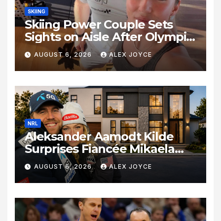
SKIING
Skiing Power Couple Sets
Sights on Aisle After Olympic
Commitments
AUGUST 6, 2026
ALEX JOYCE
NRL
Aleksander Aamodt Kilde
Surprises Fiancée Mikaela
Shiffrin With a New Home in
AUGUST 6, 2026
ALEX JOYCE
Los Angeles Following
Relocation